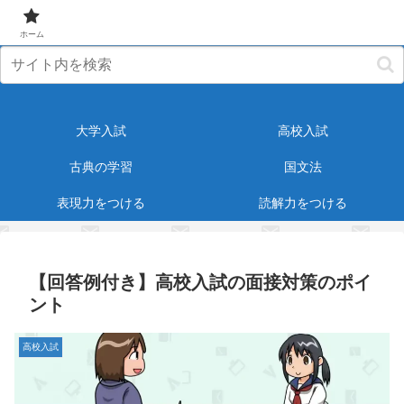
元塾講師が受験・教育に役立つ情報をお届けします！
ホーム
大学入試
高校入試
古典の学習
国文法
表現力をつける
読解力をつける
【回答例付き】高校入試の面接対策のポイ
ント
高校入試