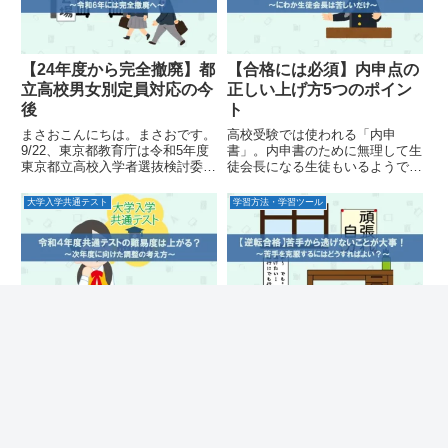
【24年度から完全撤廃】都
【合格には必須】内申点の
立高校男女別定員対応の今
正しい上げ方5つのポイン
後
ト
まさおこんにちは。まさおです。
高校受験では使われる「内申
9/22、東京都教育庁は令和5年度
書」。内申書のために無理して生
東京都立高校入学者選抜検討委員
徒会長になる生徒もいるようで
会の報告書を公表しました。来年
す。正しい内申書の上げ方につい
実施の都立高校入試の骨子がまと
てまとめました。
大学入学共通テスト
学習方法・学習ツール
まっています。男女別定員の緩和
やスピーキングテスト導入などで
話題の多い都立高校入試です...
【9/27出願開始】令和4年
【合格を手繰り寄せる！】
度共通テストの難易度は上
苦手から逃げないことこそ
がる？
が大事！
9/27から大学入学共通テストの出
あっと驚くような逆転合格をして
願が始まります。第2回は前年の
きた受験生。塾の先生も踊読大逆
結果を受けて難易度調整が入り、
転の背景には、苦手の克服が必ず
難化するだろうという予想がネッ
ありました。苦手克服の破壊力と
ト上に流れています。どういうこ
そのやり方をご紹介します。