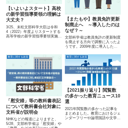
【いよいよスタート】高校
の新学習指導要領の理解は
【またもや】教員免許更新
大丈夫？
制廃止へ ～導入したのは
3/25、末松文部科学大臣は令和
なぜ？～
4（2022）年度よりスタートする
高等学校の新学習指導要領実施に
文部科学省は教員免許の更新制度
向けたメッセージを発表しまし
を廃止する方向で調整に入ったよ
た。その内容と指導要領の準備の
うです。2009年度に導入したの
留意点をまとめてみました。
はなぜか、その背景も含めてここ
までの経緯と問題点について考え
教育に関する政策
教育に関する政策
てみました。
【2021振り返り】閲覧数
の多かった教育ニュース10
「慰安婦」等の教科書表記
選
について教科書会社対象に
2021年閲覧数の多かった記事を
文科省が説明会
まとめました。教育におけるジェ
ンダーフリーや論理国語や文学国
NHKなどの報道によりますと、
語といった国語教育の在り方など
5/28、文部科学省は「慰安婦」や
が注目されていたようです。