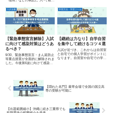
「徴用」などの表記について教科
書会社の担当を集めて教科書表記
の修正に関する説明会を行ったそ
入試全般
学習方法・学習ツール
うです。どんな内容なのか確認し
てみました。
【緊急事態宣言解除】入試
【継続は力なり】自学自習
に向けて感染対策はどうあ
を集中して続けるコツ４選
るべき？
入試が近づき、これからは自習室
と自宅での個人学習がポイントに
9/30、緊急事態宣言・まん延防止
なります。自習室や自宅での学習
等重点措置が全面的に解除されま
をはかどらせるためのコツをご紹
した。今後第6波に向けて感染者
介します。
が増えることになると思います。
文科省は全国の小中高に留意事項
の通知を出しています。入試に向
けた対策ポイントを解説しまし
た。
【隠れた名門】最寄会場で全国の国立高
専の受験が可能に
【出題範囲縮小】沖縄に続き三重県でも
前期選抜の範囲縮小を発表