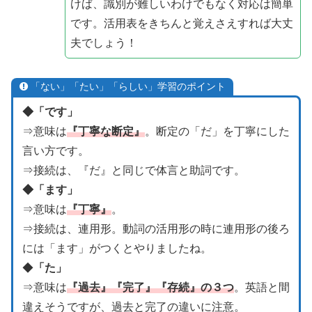
けば、識別が難しいわけでもなく対応は簡単
です。活用表をきちんと覚えさえすれば大丈
夫でしょう！
「ない」「たい」「らしい」学習のポイント
◆「です」
⇒意味は
『丁寧な断定』
。断定の「だ」を丁寧にした
言い方です。
⇒接続は、『だ』と同じで体言と助詞です。
◆「ます」
⇒意味は
『丁寧』
。
⇒接続は、連用形。動詞の活用形の時に連用形の後ろ
には「ます」がつくとやりましたね。
◆
「た」
⇒意味は
『過去』『完了』『存続』の３つ
。英語と間
違えそうですが、過去と完了の違いに注意。