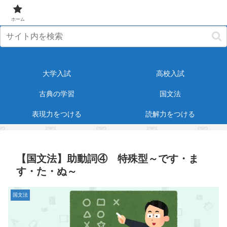
元塾講師が受験・教育に役立つ情報をお届けします！
ホーム
大学入試
高校入試
古典の学習
国文法
表現力をつける
読解力をつける
【国文法】助動詞④ 特殊型～です・ま
す・た・ぬ～
国文法