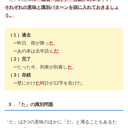
それぞれの意味と識別パターンを頭に入れておきましょ
う。
（１）過去
⇒昨日、雨が降っ
た
。
⇒あの本は去年読ん
だ
。
（２）完了
⇒たった今、列車が到着し
た
。
（３）存続
⇒壁にかけ
た
時計が12字を告げた。
３．「た」の識別問題
「た」は3つの意味のほかに「だ」と濁ることもあるた