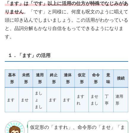
「ます」は「です」以上に活用の仕方が特殊でなじみがあ
りません
。「です」と同様に、何度も呪文のように唱えて
頭に叩き込んでしまいましょう。この活用がわかっている
と、品詞分解もかなり自信をもってできるようになりま
す。
１．「ます」の活用
基本
未然
連用
終止
連体
仮定
命令
意
接続
形
形
形
形
形
形
形
味
まし
ます
ませ
丁
連用
ます
ませ
ょ
ます
ます
れ
まし
寧
形
まし
仮定形の「ますれ」、命令形の「ませ」「ま