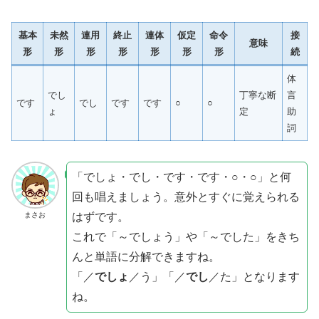
基本
未然
連用
終止
連体
仮定
命令
接
意味
形
形
形
形
形
形
形
続
体
でし
丁寧な断
言
です
でし
です
です
○
○
ょ
定
助
詞
「でしょ・でし・です・です・○・○」と何
回も唱えましょう。意外とすぐに覚えられる
はずです。
まさお
これで「～でしょう」や「～でした」をきち
んと単語に分解できますね。
「／
でしょ
／う」「／
でし
／た」となります
ね。