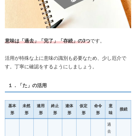
意味は「過去」「完了」「存続」の3つ
です。
活用が特殊な上に意味の識別も必要なため、少し厄介で
す。丁寧に確認をするようにしましょう。
１．「た」の活用
基本
未然
連用
終止
連体
仮定
命令
意
接続
形
形
形
形
形
形
形
味
過
去