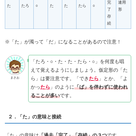
完
連用
た
たろ
○
た
た
たら
○
了
形
存
続
※「た」が濁って「だ」になることがあるので注意！
「たろ・○・た・た・たら・○」を何度も唱
えて覚えるようにしましょう。仮定形の「た
ら」は要注意です。「でき
たら
」とか、「よ
まさお
かっ
たら
」のように
「ば」を伴わずに使われ
ることが多い
です。
２．「た」の意味と接続
「た」の意味は
「過去「完了」「存続」の３つ
です。