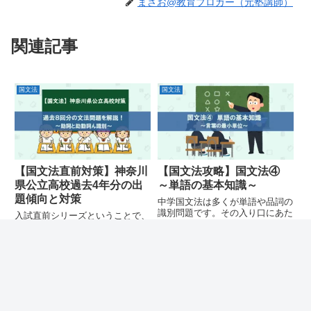
まさお@教育ブロガー（元塾講師）
関連記事
国文法
国文法
【国文法直前対策】神奈川
【国文法攻略】国文法④
県公立高校過去4年分の出
～単語の基本知識～
題傾向と対策
中学国文法は多くが単語や品詞の
識別問題です。その入り口にあた
入試直前シリーズということで、
る、「単語」とは何かを解説しま
国文法の過去問を扱っています。
した。基礎知識が完璧だとその後
今回は神奈川県公立高校の過去4
の伸びが違います。丁寧に確認を
年分から文法に関係する問題を抽
しておきましょう。
出してまとめて解説しています。
国文法
国文法