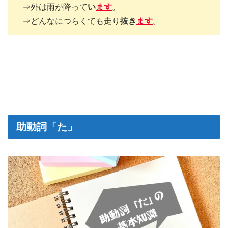
⇒外は雨が降って
い
ます
。
⇒どんなにつらくても走り
抜き
ます
。
助動詞「た」