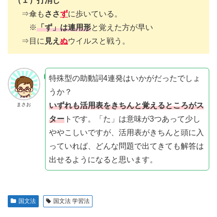
（１）打消し
⇒傘も
ささ
ず
に歩いている。
※
「ず」は連用形
と覚えた方が早い
⇒目に
見え
ぬ
ウイルスと戦う。
特殊型の助動詞4連発はいかがだったでしょ
うか？
いずれも活用表をきちんと覚えるところがス
まさお
ター
トです。「た」は意味が3つあって少し
ややこしいですが、活用表がきちんと頭に入
っていれば、どんな問題で出てきても解答は
出せるようになると思います。
国文法
国文法 学習法