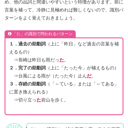
め、他の品詞と間違いやすいという特徴があります。前に
言葉を補って、冷静に見極めれば難しくないので、識別パ
ターンをよく覚えておきましょう。
「た」の識別で問われるパターン
１．過去の助動詞
（上に「昨日」など過去の言葉を補
えるもの）
⇒長崎は昨日も雨だっ
た
。
２．完了の助動詞
（上に「たった今」が補えるもの）
⇒台風による雨が（たった今）止ん
だ
。
３．存続の助動詞
（「～ている」または「～てある」
に置き換えられる）
⇒切り立っ
た
岩山を歩く。