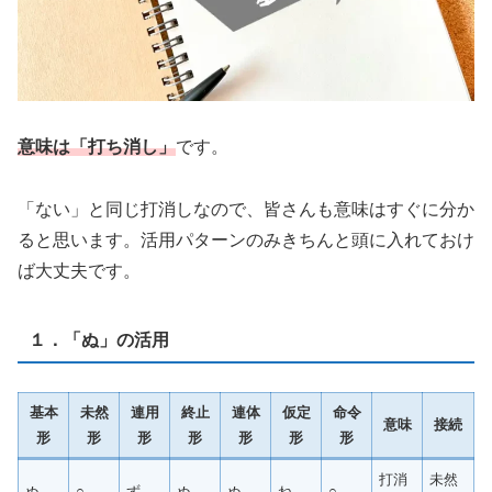
意味は「打ち消し」
です。
「ない」と同じ打消しなので、皆さんも意味はすぐに分か
ると思います。活用パターンのみきちんと頭に入れておけ
ば大丈夫です。
１．「ぬ」の活用
基本
未然
連用
終止
連体
仮定
命令
意味
接続
形
形
形
形
形
形
形
打消
未然
ぬ
○
ず
ぬ
ぬ
ね
○