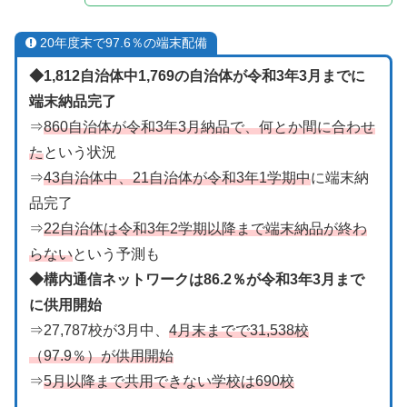
20年度末で97.6％の端末配備
◆1,812自治体中1,769の自治体が令和3年3月までに
端末納品完了
⇒
860自治体が令和3年3月納品で、何とか間に合わせ
た
という状況
⇒
43自治体中、21自治体が令和3年1学期中
に端末納
品完了
⇒
22自治体は令和3年2学期以降まで端末納品が終わ
らない
という予測も
◆構内通信ネットワークは86.2％が令和3年3月まで
に供用開始
⇒27,787校が3月中、
4月末までで31,538校
（97.9％）が供用開始
⇒
5月以降まで共用できない学校は690校