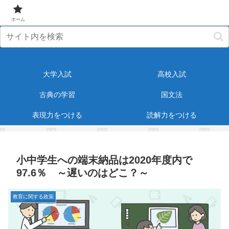
元塾講師が受験・教育に役立つ情報をお届けします！
ホーム
大学入試
高校入試
古典の学習
国文法
表現力をつける
読解力をつける
小中学生への端末納品は2020年度内で
97.6％ ～遅いのはどこ？～
教育に関する政策