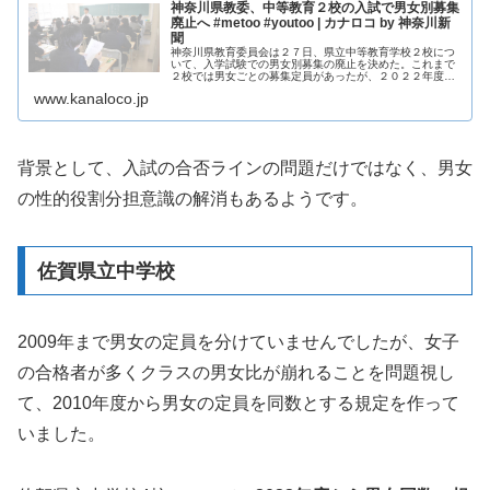
神奈川県教委、中等教育２校の入試で男女別募集
廃止へ #metoo #youtoo | カナロコ by 神奈川新
聞
神奈川県教育委員会は２７日、県立中等教育学校２校につ
いて、入学試験での男女別募集の廃止を決めた。これまで
２校では男女ごとの募集定員があったが、２０２２年度の
入試からは性別による区分をなくして募集する。男女平等
www.kanaloco.jp
意識の育成や性的役割分担意識の…
背景として、入試の合否ラインの問題だけではなく、男女
の性的役割分担意識の解消もあるようです。
佐賀県立中学校
2009年まで男女の定員を分けていませんでしたが、女子
の合格者が多くクラスの男女比が崩れることを問題視し
て、2010年度から男女の定員を同数とする規定を作って
いました。