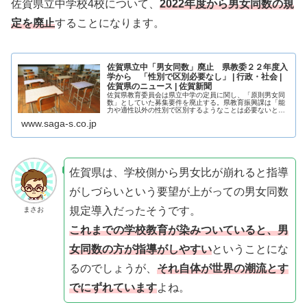
佐賀県立中学校4校について、
2022年度から男女同数の規
定を廃止
することになります。
佐賀県立中「男女同数」廃止 県教委２２年度入
学から 「性別で区別必要なし」 | 行政・社会 |
佐賀県のニュース | 佐賀新聞
佐賀県教育委員会は県立中学の定員に関し、「原則男女同
数」としていた募集要件を廃止する。県教育振興課は「能
力や適性以外の性別で区別するようなことは必要ないとい
う社会情勢の変化を踏まえた」と説明している。県外から
www.saga-s.co.jp
入学する際の要件も緩和する。いず...
佐賀県は、学校側から男女比が崩れると指導
がしづらいという要望が上がっての男女同数
規定導入だったそうです。
まさお
これまでの学校教育が染みついていると、男
女同数の方が指導がしやすい
ということにな
るのでしょうが、
それ自体が世界の潮流とす
でにずれています
よね。