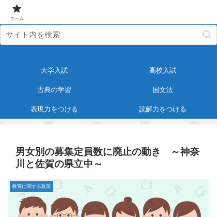
元塾講師が受験・教育に役立つ情報をお届けします！
ホーム
大学入試
高校入試
古典の学習
国文法
表現力をつける
読解力をつける
男女別の募集定員数に廃止の動き ～神奈
川と佐賀の県立中～
教育に関する政策