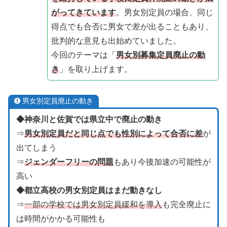
がってきています
。男女別定員の場合、同じ
得点でも合否に男女で差が出ることもあり、
批判的な意見も出始めていました。
今回のテーマは「
男女別募集定員廃止の動
き
」を取り上げます。
男女別定員廃止の動き
◆神奈川と佐賀では県立中で廃止の動き
⇒
男女別定員だと同じ点でも性別によって合否に差
が
出てしまう
⇒
ジェンダーフリーの問題
もあり今後加速の可能性が
高い
◆都立高校の男女別定員はまだ動きなし
⇒
一部の学校では男女別定員緩和を導入
も完全廃止に
は時間がかかる可能性も