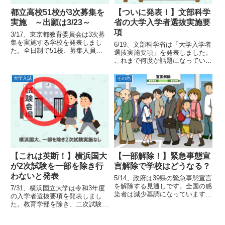
都立高校51校が3次募集を
【ついに発表！】文部科学
実施 ～出願は3/23～
省の大学入学者選抜実施要
項
3/17、東京都教育委員会は3次募
集を実施する学校を発表しまし
6/19、文部科学省は「大学入学者
た。全日制で51校、募集人員は
選抜実施要項」を発表しました。
970名で前年の募集人員の2.8倍ほ
これまで何度か話題になっていた
どに膨れ上がっています。その背
大学入学共通テストや個別試験、
景を考えてみました。
試験範囲など新型コロナウイルス
大学入試
その他
への配慮事項も明記されていま
す。この内容について要点をまと
めました。
【これは英断！】横浜国大
【一部解除！】緊急事態宣
が2次試験を一部を除き行
言解除で学校はどうなる？
わないと発表
5/14、政府は39県の緊急事態宣言
を解除する見通しです。全国の感
7/31、横浜国立大学は令和3年度
染者は減少基調になっています
の入学者選抜要項を発表しまし
が、これによりしばらく後にまた
た。教育学部を除き、二次試験を
感染者が増え始めるはずです。学
実施しないという踏み込んだ判断
校や社会の今後も動き、そして２
をしています。教育学部も事前提