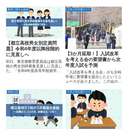
教育に関する政策
大学入学共通テスト
【都立高校男女別定員問
題】令和4年度以降段階的
【3か月延期！】入試改革
に見直しへ
を考える会の要望書から次
9/21、東京都教育委員会は都立高
年度入試を予測
校の男女別枠募集見直しに言及し
た、「令和4年度高等学校就学計
「入試改革を考える会」がも分科
画について」という資料を公表し
学省に要望書を提出したというニ
ました。こちらの内容について解
ュースがありました。この会の権
説をしました。
威は微妙だと思うのですが、現在
の入試制度に対して具体的な発信
高校入試
大学入学共通テスト
が出ない状況もよくありません。
要望内容から来年度入試をどうす
べきか考えます。