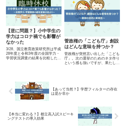
査を受けさせないのかなど、対応
を考えてみました。
【逆に問題？】小中学生の
学力はコロナ禍でも影響が
菅政権の「こども庁」創設
なかった
はどんな意味を持つか？
3/28、国立教育政策研究所は平成
28年度と令和3年度の全国学力・
菅政権が突然言い出した「こども
学習状況調査の結果を比較した
庁」。次の選挙のためのネタ作り
「経年変化分析調査」を発表しま
という感も強いですが、果たして
した。コロナ禍でも学力は下がら
この庁ではどんなことができるの
なかったと結論付けています。そ
でしょうか。これまでの議論から
の内容について紹介します。
考えてみました。
【あって当然？】学歴フィルターの存在
は是か非か
【本当に変わる？】都立高入試スピーキ
ングテストの導入効果