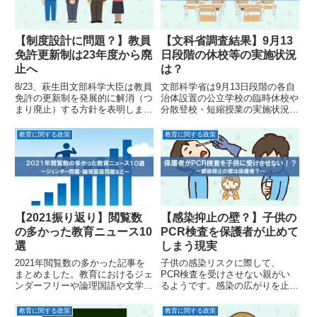
【制度設計に問題？】教員
【文科省調査結果】9月13
免許更新制は23年度から廃
日段階の休校等の実施状況
止へ
は？
8/23、萩生田文部科学大臣は教員
文部科学省は9月13日段階の各自
免許の更新制を発展的に解消（つ
治体設置の公立学校の臨時休校や
まり廃止）する方針を表明しまし
分散登校・短縮授業の実施状況の
た。早ければ2023年度に制度を
調査結果を公表しました。その内
解消する方針です。免許更新制の
容について解説しました。
教育に関する政策
教育に関する政策
問題点と廃止後の対応について考
えてみました。
【2021振り返り】閲覧数
【感染抑止の壁？】子供の
の多かった教育ニュース10
PCR検査を保護者が止めて
選
しまう現実
2021年閲覧数の多かった記事を
子供の感染リスクに際して、
まとめました。教育におけるジェ
PCR検査を受けさせない親がい
ンダーフリーや論理国語や文学国
るようです。感染の広がりを止め
語といった国語教育の在り方など
るにはPCR検査は全ての起点だ
が注目されていたようです。
と思います。どのような理由で検
教育に関する政策
教育に関する政策