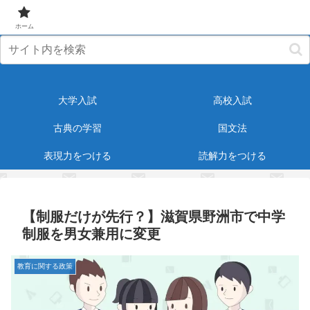
元塾講師が受験・教育に役立つ情報をお届けします！
ホーム
大学入試
高校入試
古典の学習
国文法
表現力をつける
読解力をつける
【制服だけが先行？】滋賀県野洲市で中学
制服を男女兼用に変更
教育に関する政策