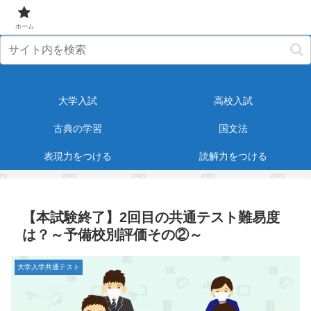
元塾講師が受験・教育に役立つ情報をお届けします！
ホーム
大学入試
高校入試
古典の学習
国文法
表現力をつける
読解力をつける
【本試験終了】2回目の共通テスト難易度
は？～予備校別評価その②～
大学入学共通テスト