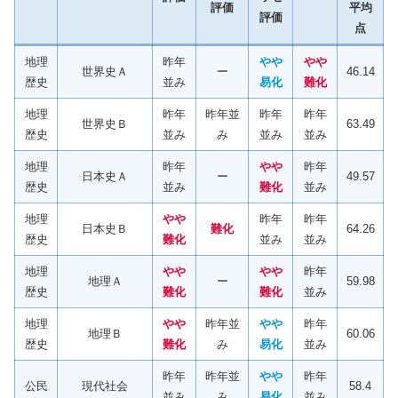
評価
平均
評価
点
地理
昨年
やや
やや
世界史Ａ
ー
46.14
歴史
並み
易化
難化
地理
昨年
昨年並
昨年
昨年
世界史Ｂ
63.49
歴史
並み
み
並み
並み
地理
昨年
やや
昨年
日本史Ａ
ー
49.57
歴史
並み
難化
並み
地理
やや
昨年
昨年
日本史Ｂ
難化
64.26
歴史
難化
並み
並み
地理
やや
やや
昨年
地理Ａ
ー
59.98
歴史
難化
難化
並み
地理
やや
昨年並
やや
昨年
地理Ｂ
60.06
歴史
難化
み
易化
並み
昨年
昨年並
やや
昨年
公民
現代社会
58.4
並み
み
易化
並み