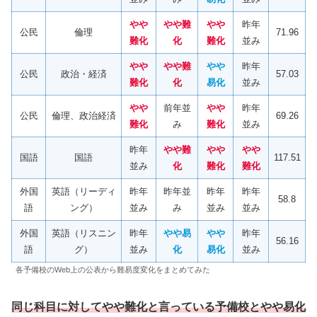
やや
やや難
やや
昨年
公民
倫理
71.96
難化
化
難化
並み
やや
やや難
やや
昨年
公民
政治・経済
57.03
難化
化
易化
並み
やや
前年並
やや
昨年
公民
倫理、政治経済
69.26
難化
み
難化
並み
昨年
やや難
やや
やや
国語
国語
117.51
並み
化
難化
難化
外国
英語（リーディ
昨年
昨年並
昨年
昨年
58.8
語
ング）
並み
み
並み
並み
外国
英語（リスニン
昨年
やや易
やや
昨年
56.16
語
グ）
並み
化
易化
並み
各予備校のWeb上の公表から難易度変化をまとめてみた
同じ科目に対してやや難化と言っている予備校とやや易化