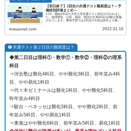
【初日終了】2回目の共通テスト難易度は？～予
備校別評価まとめ～
1/15、開始2年目の大学入学共通テスト初日が行われまし
た。地理歴史、公民、国語、英語の文系科目の試験が実施
されています。事前予想では2年目の今回は前年より難易
度が上がるという予想がありました。各予備校の分析をま
とめました。
2022.01.16
masaonet.com
共通テスト第２日目の難易度は？
◆第二日目は理科①・数学①・数学②・理科②の理系
科目
⇒河合塾は難化4科目、やや難化3科目、前年並み4科
目、やや易化1科目
⇒代々木ゼミナールは難化1科目、やや難化5科目、
昨年並み4科目
⇒駿台・ベネッセは難化3科目、やや難化2科目、前
年並み5科目、やや易化1科目
⇒東進はやや難化6科目、前年並み5科目、易化1科目