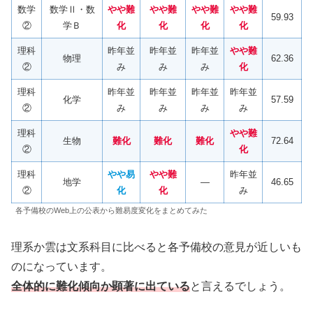
数学
数学Ⅱ・数
やや難
やや難
やや難
やや難
59.93
②
学Ｂ
化
化
化
化
理科
昨年並
昨年並
昨年並
やや難
物理
62.36
②
み
み
み
化
理科
昨年並
昨年並
昨年並
昨年並
化学
57.59
②
み
み
み
み
理科
やや難
生物
難化
難化
難化
72.64
②
化
理科
やや易
やや難
昨年並
地学
―
46.65
②
化
化
み
各予備校のWeb上の公表から難易度変化をまとめてみた
理系か雲は文系科目に比べると各予備校の意見が近しいも
のになっています。
全体的に難化傾向か顕著に出ている
と言えるでしょう。