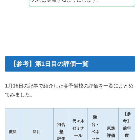
【参考】第1日目の評価一覧
1月16日の記事で紹介した各予備校の評価を一覧にまとめ
てみました。
【参
駿
代々木
考】
河合
台・
ゼミナ
東進
前年
教科
科目
塾
ベネ
ール
評価
度
評価
ッセ