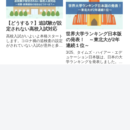
【どうする？】追試験が設
定されない高校入試対応
世界大学ランキング日本版
高校入試がいよいよ本格スタート
の発表！ ～東北大が2年
します。コロナ禍の追検査の設定
連続１位～
がされていない入試が意外と多い
ようです。受検生はどのように対
3/25、タイムズ・ハイアー・エデ
応すべきでしょうか。ポイントを
ュケーション日本版は、日本の大
まとめました。
学ランキングを発表しました。１
位は２年連続で東北大学となって
います。ランキングの付け方や順
入試全般
高校入試
位を紹介しています。
【不正対策】文科省、高校
入試・中学入試でも巡視強
【きちんと見極めたい】中
化を要請
学入試向きの子、高校入試
6/14、文部科学省は全国の自治体
向きの子
に令和5年度の高校入試等におけ