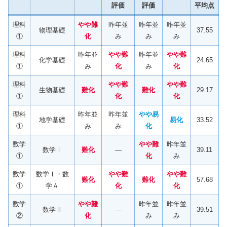
評価
評価
平均点
理科
やや難
昨年並
昨年並
昨年並
物理基礎
37.55
①
化
み
み
み
理科
昨年並
やや難
昨年並
やや難
化学基礎
24.65
①
み
化
み
化
理科
やや難
やや難
生物基礎
難化
難化
29.17
①
化
化
理科
昨年並
昨年並
やや易
地学基礎
易化
33.52
①
み
み
化
数学
やや難
昨年並
数学Ⅰ
難化
―
39.11
①
化
み
数学
数学Ⅰ・数
やや難
やや難
難化
難化
57.68
①
学Ａ
化
化
数学
やや難
昨年並
昨年並
数学Ⅱ
―
39.51
②
化
み
み