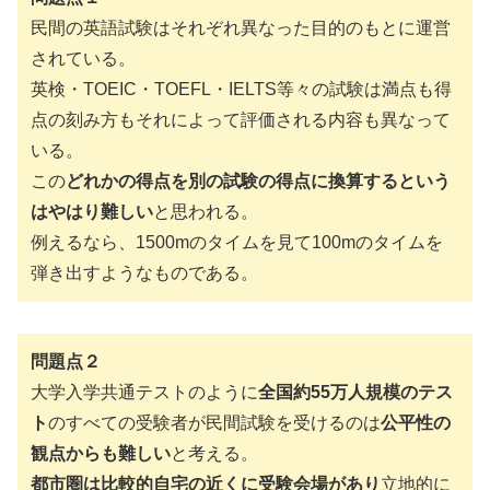
民間の英語試験はそれぞれ異なった目的のもとに運営
されている。
英検・TOEIC・TOEFL・IELTS等々の試験は満点も得
点の刻み方もそれによって評価される内容も異なって
いる。
この
どれかの得点を別の試験の得点に換算するという
はやはり難しい
と思われる。
例えるなら、1500mのタイムを見て100mのタイムを
弾き出すようなものである。
問題点２
大学入学共通テストのように
全国約55万人規模のテス
ト
のすべての受験者が民間試験を受けるのは
公平性の
観点からも難しい
と考える。
都市圏は比較的自宅の近くに受験会場があり
立地的に