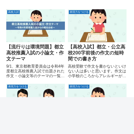
高校入試
表現力をつける
【流行りは環境問題】都立
【高校入試】都立・公立高
高校推薦入試の小論文・作
校200字前後の作文の短時
文テーマ
間での書き方
9/1、東京都教育委員会は令和4年
高校受験で作文を書かないといけ
度都立高校推薦入試で出題された
ない人は多いと思います。作文は
作文・小論文等のテーマの一覧を
小学校のころからアレルギーがあ
公表しました。令和4年度はどの
り、苦手という人も多いのでは？
ようなテーマが出たのでしょう
この記事では入試用の作文の書き
表現力をつける
表現力をつける
か？傾向を見てみました。
方をわかりやすく解説していま
す。
【知るだけで差がつく】小
【作文・小論文に有効】す