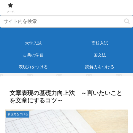
元塾講師が受験・教育に役立つ情報をお届けします！
ホーム
大学入試
高校入試
古典の学習
国文法
表現力をつける
読解力をつける
文章表現の基礎力向上法 ～言いたいこと
を文章にするコツ～
表現力をつける